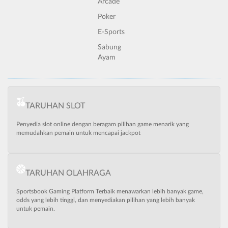
Arcade
Poker
E-Sports
Sabung
Ayam
TARUHAN SLOT
Penyedia slot online dengan beragam pilihan game menarik yang
memudahkan pemain untuk mencapai jackpot
TARUHAN OLAHRAGA
Sportsbook Gaming Platform Terbaik menawarkan lebih banyak game,
odds yang lebih tinggi, dan menyediakan pilihan yang lebih banyak
untuk pemain.