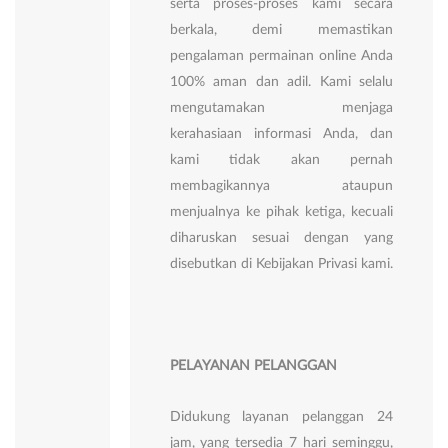
serta proses-proses kami secara
berkala, demi memastikan
pengalaman permainan online Anda
100% aman dan adil. Kami selalu
mengutamakan menjaga
kerahasiaan informasi Anda, dan
kami tidak akan pernah
membagikannya ataupun
menjualnya ke pihak ketiga, kecuali
diharuskan sesuai dengan yang
disebutkan di Kebijakan Privasi kami.
PELAYANAN PELANGGAN
Didukung layanan pelanggan 24
jam, yang tersedia 7 hari seminggu,