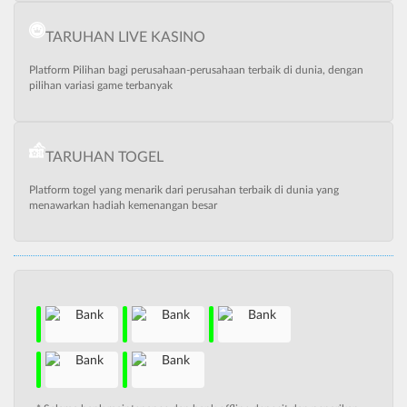
TARUHAN LIVE KASINO
Platform Pilihan bagi perusahaan-perusahaan terbaik di dunia, dengan
pilihan variasi game terbanyak
TARUHAN TOGEL
Platform togel yang menarik dari perusahan terbaik di dunia yang
menawarkan hadiah kemenangan besar