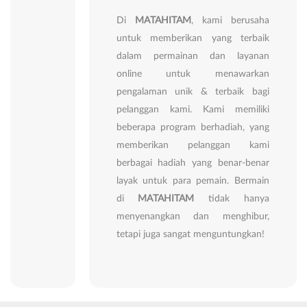
Di
MATAHITAM
, kami berusaha
untuk memberikan yang terbaik
dalam permainan dan layanan
online untuk menawarkan
pengalaman unik & terbaik bagi
pelanggan kami. Kami memiliki
beberapa program berhadiah, yang
memberikan pelanggan kami
berbagai hadiah yang benar-benar
layak untuk para pemain. Bermain
di
MATAHITAM
tidak hanya
menyenangkan dan menghibur,
tetapi juga sangat menguntungkan!