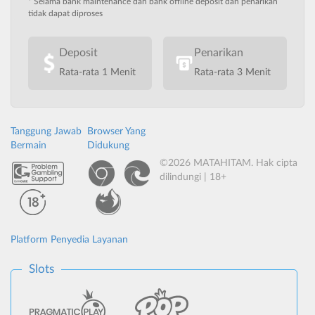
* Selama bank maintenance dan bank offline deposit dan penarikan
tidak dapat diproses
Deposit
Penarikan
Rata-rata 1 Menit
Rata-rata 3 Menit
Tanggung Jawab
Browser Yang
Bermain
Didukung
©2026 MATAHITAM. Hak cipta
dilindungi | 18+
Platform Penyedia Layanan
Slots