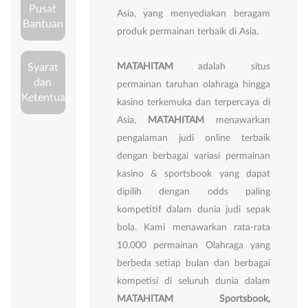
Pusat
Asia, yang menyediakan beragam
Bantuan
produk permainan terbaik di Asia.
Syarat
MATAHITAM
adalah situs
dan
permainan taruhan olahraga hingga
Ketentuan
kasino terkemuka dan terpercaya di
Asia,
MATAHITAM
menawarkan
pengalaman judi online terbaik
dengan berbagai variasi permainan
kasino & sportsbook yang dapat
dipilih dengan odds paling
kompetitif dalam dunia judi sepak
bola. Kami menawarkan rata-rata
10.000 permainan Olahraga yang
berbeda setiap bulan dan berbagai
kompetisi di seluruh dunia dalam
MATAHITAM Sportsbook,