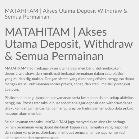
MATAHITAM | Akses Utama Deposit Withdraw &
Semua Permainan
MATAHITAM | Akses
Utama Deposit, Withdraw
& Semua Permainan
MATAHITAM hadir sebagai akses utama bagi member untuk melakukan
deposit, withdraw, dan menikmati berbagai permainan dalam satu platform
yang mudah digunakan. Dengan sistem yang dirancang efisien, pengguna dapat
mengakses seluruh layanan secara praktis, cepat, dan stabil melalui perangkat
apa pun.
Platform ini mengutamakan kenyamanan serta keamanan dalam setiap aktivitas
pengguna. Proses transaksi dibuat sederhana agar deposit dan withdraw dapat
dilakukan dengan lancar, tanpa mengurangi perlindungan terhadap data pribadi
maupun akun member.
Selain layanan transaksi, MATAHITAM juga menyediakan akses ke berbagai
pilihan permainan yang dapat dinikmati kapan saja. Tampilan yang responsif
dan sistem yang terus diperbarui membuat pengalaman pengguna menjadi
lebih nyaman dan menyenangkan.