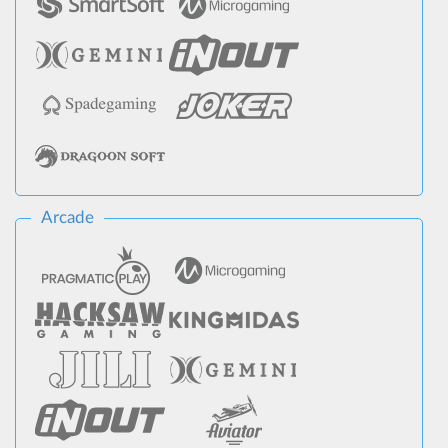
Arcade