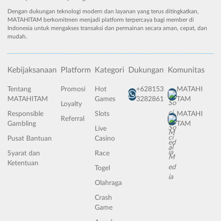
Dengan dukungan teknologi modern dan layanan yang terus ditingkatkan,
MATAHITAM berkomitmen menjadi platform terpercaya bagi member di
Indonesia untuk mengakses transaksi dan permainan secara aman, cepat, dan
mudah.
Kebijaksanaan
Platform
Kategori
Dukungan
Komunitas
Tentang
Promosi
Hot
+628153
MATAHI
MATAHITAM
Games
3282861
TAM
Loyalty
Responsible
Slots
MATAHI
Referral
Gambling
TAM
Live
Pusat Bantuan
Casino
Syarat dan
Race
Ketentuan
Togel
Olahraga
Crash
Game