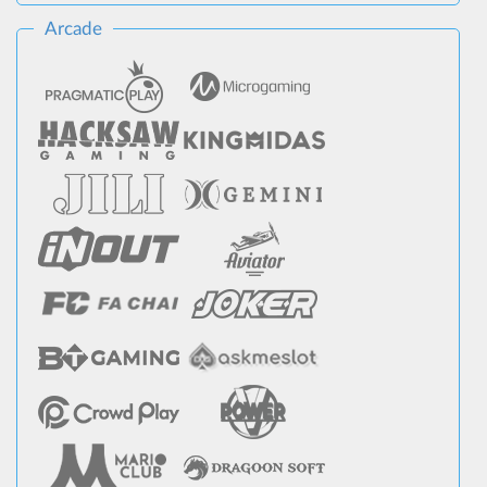
Arcade