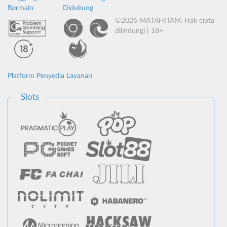
Bermain
Didukung
©2026 MATAHITAM. Hak cipta
dilindungi | 18+
Platform Penyedia Layanan
Slots