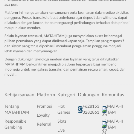
apa pun.
Platform ini mengutamakan kenyamanan serta keamanan dalam setiap aktivitas
pengguna. Proses transaksi dibuat sederhana agar deposit dan withdraw dapat
dilakukan dengan lancar, tanpa mengurangi perlindungan terhadap data pribadi
maupun akun member.
Selain layanan transaksi, MATAHITAM juga menyediakan akses ke berbagai
pilihan permainan yang dapat dinikmati kapan saja. Tampilan yang responsif
dan sistem yang terus diperbarui membuat pengalaman pengguna menjadi
lebih nyaman dan menyenangkan.
Dengan dukungan teknologi modern dan layanan yang terus ditingkatkan,
MATAHITAM berkomitmen menjadi platform terpercaya bagi member di
Indonesia untuk mengakses transaksi dan permainan secara aman, cepat, dan
mudah.
Kebijaksanaan
Platform
Kategori
Dukungan
Komunitas
Tentang
Promosi
Hot
+628153
MATAHI
MATAHITAM
Games
3282861
TAM
Loyalty
Responsible
Slots
MATAHI
Referral
Gambling
TAM
Live