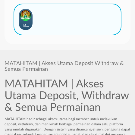
Bagua
MATAHITAM | Akses Utama Deposit Withdraw &
Semua Permainan
MATAHITAM | Akses
Utama Deposit, Withdraw
& Semua Permainan
MATAHITAM hadir sebagai akses utama bagi member untuk melakukan
deposit, withdraw, dan menikmati berbagai permainan dalam satu platform
yang mudah digunakan. Dengan sistem yang dirancang efisien, pengguna dapat
mengakses seluruh layanan secara praktis, cepat, dan stabil melalui perangkat