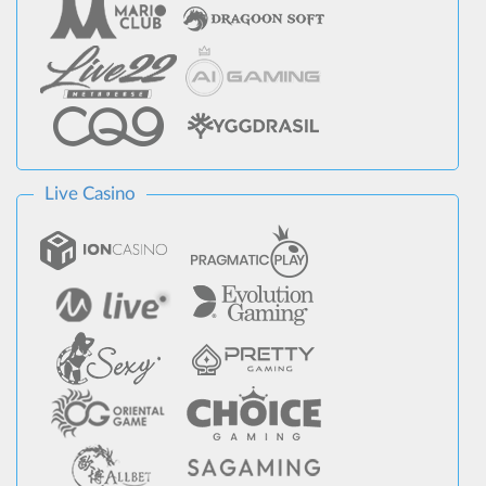
Live Casino