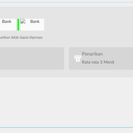
arikan tidak dapat diproses
Penarikan
Rata-rata 3 Menit