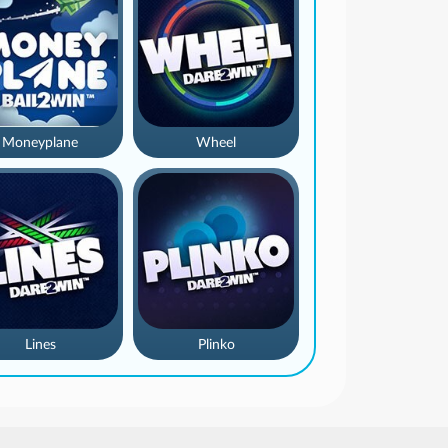
Moneyplane
Wheel
Lines
Plinko