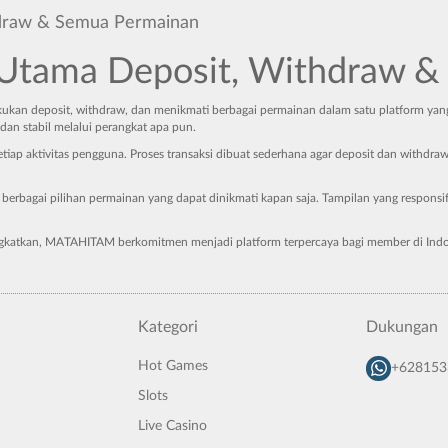
draw & Semua Permainan
Utama Deposit, Withdraw &
an deposit, withdraw, dan menikmati berbagai permainan dalam satu platform yang
dan stabil melalui perangkat apa pun.
ap aktivitas pengguna. Proses transaksi dibuat sederhana agar deposit dan withdra
berbagai pilihan permainan yang dapat dinikmati kapan saja. Tampilan yang respons
ngkatkan, MATAHITAM berkomitmen menjadi platform terpercaya bagi member di Indo
Kategori
Dukungan
Hot Games
+628153
Slots
Live Casino