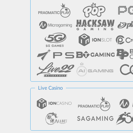
Live Casino