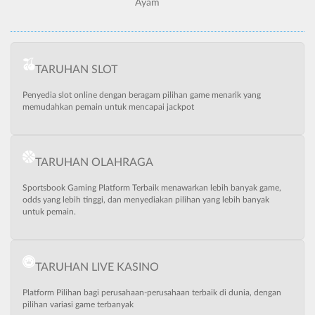
Ayam
TARUHAN SLOT
Penyedia slot online dengan beragam pilihan game menarik yang
memudahkan pemain untuk mencapai jackpot
TARUHAN OLAHRAGA
Sportsbook Gaming Platform Terbaik menawarkan lebih banyak game,
odds yang lebih tinggi, dan menyediakan pilihan yang lebih banyak
untuk pemain.
TARUHAN LIVE KASINO
Platform Pilihan bagi perusahaan-perusahaan terbaik di dunia, dengan
pilihan variasi game terbanyak