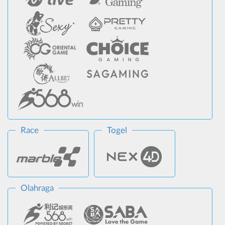
Race
Togel
Olahraga