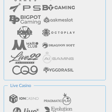
Live Casino