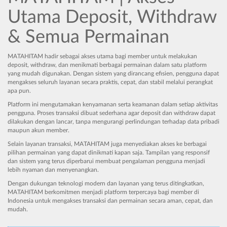
Utama Deposit, Withdraw
& Semua Permainan
MATAHITAM hadir sebagai akses utama bagi member untuk melakukan
deposit, withdraw, dan menikmati berbagai permainan dalam satu platform
yang mudah digunakan. Dengan sistem yang dirancang efisien, pengguna dapat
mengakses seluruh layanan secara praktis, cepat, dan stabil melalui perangkat
apa pun.
Platform ini mengutamakan kenyamanan serta keamanan dalam setiap aktivitas
pengguna. Proses transaksi dibuat sederhana agar deposit dan withdraw dapat
dilakukan dengan lancar, tanpa mengurangi perlindungan terhadap data pribadi
maupun akun member.
Selain layanan transaksi, MATAHITAM juga menyediakan akses ke berbagai
pilihan permainan yang dapat dinikmati kapan saja. Tampilan yang responsif
dan sistem yang terus diperbarui membuat pengalaman pengguna menjadi
lebih nyaman dan menyenangkan.
Dengan dukungan teknologi modern dan layanan yang terus ditingkatkan,
MATAHITAM berkomitmen menjadi platform terpercaya bagi member di
Indonesia untuk mengakses transaksi dan permainan secara aman, cepat, dan
mudah.