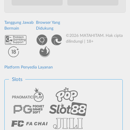
Tanggung Jawab
Browser Yang
Bermain
Didukung
©2026 MATAHITAM. Hak cipta
dilindungi | 18+
Platform Penyedia Layanan
Slots