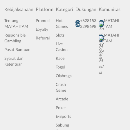
Kebijaksanaan
Platform
Kategori
Dukungan
Komunitas
Tentang
Promosi
Hot
+628153
MATAHI
MATAHITAM
Games
3298698
TAM
Loyalty
Responsible
Slots
MATAHI
Referral
Gambling
TAM
Live
Pusat Bantuan
Casino
Syarat dan
Race
Ketentuan
Togel
Olahraga
Crash
Game
Arcade
Poker
E-Sports
Sabung