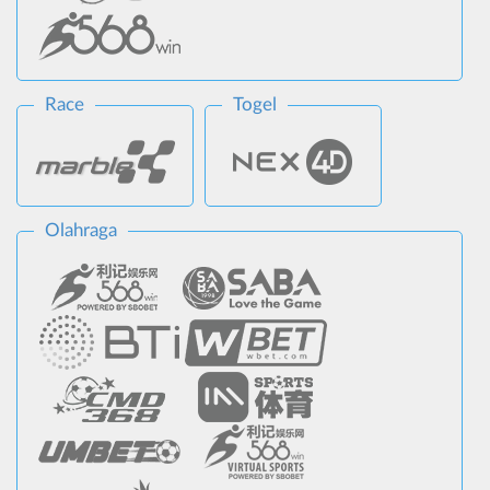
Race
Togel
Olahraga