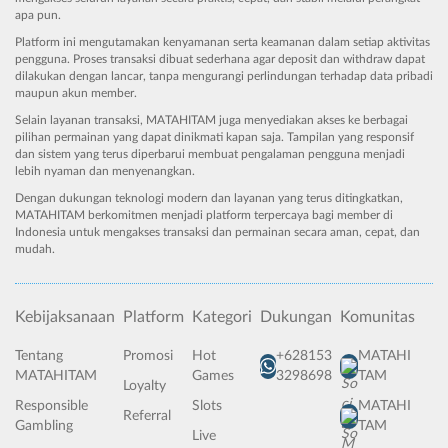
apa pun.
Platform ini mengutamakan kenyamanan serta keamanan dalam setiap aktivitas
pengguna. Proses transaksi dibuat sederhana agar deposit dan withdraw dapat
dilakukan dengan lancar, tanpa mengurangi perlindungan terhadap data pribadi
maupun akun member.
Selain layanan transaksi, MATAHITAM juga menyediakan akses ke berbagai
pilihan permainan yang dapat dinikmati kapan saja. Tampilan yang responsif
dan sistem yang terus diperbarui membuat pengalaman pengguna menjadi
lebih nyaman dan menyenangkan.
Dengan dukungan teknologi modern dan layanan yang terus ditingkatkan,
MATAHITAM berkomitmen menjadi platform terpercaya bagi member di
Indonesia untuk mengakses transaksi dan permainan secara aman, cepat, dan
mudah.
Kebijaksanaan
Platform
Kategori
Dukungan
Komunitas
Tentang
Promosi
Hot
+628153
MATAHI
MATAHITAM
Games
3298698
TAM
Loyalty
Responsible
Slots
MATAHI
Referral
Gambling
TAM
Live