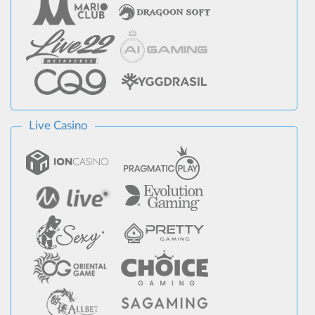
Live Casino