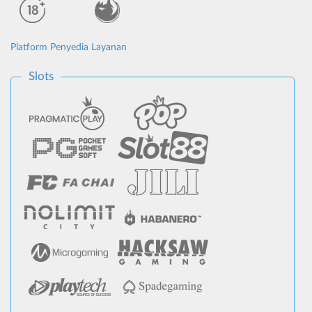
Platform Penyedia Layanan
Slots