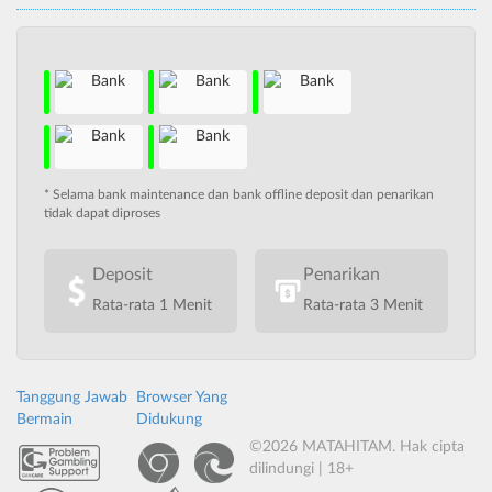
* Selama bank maintenance dan bank offline deposit dan penarikan
tidak dapat diproses
Deposit
Penarikan
Rata-rata 1 Menit
Rata-rata 3 Menit
Tanggung Jawab
Browser Yang
Bermain
Didukung
©2026 MATAHITAM. Hak cipta
dilindungi | 18+