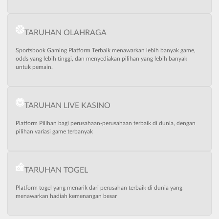
TARUHAN OLAHRAGA
Sportsbook Gaming Platform Terbaik menawarkan lebih banyak game,
odds yang lebih tinggi, dan menyediakan pilihan yang lebih banyak
untuk pemain.
TARUHAN LIVE KASINO
Platform Pilihan bagi perusahaan-perusahaan terbaik di dunia, dengan
pilihan variasi game terbanyak
TARUHAN TOGEL
Platform togel yang menarik dari perusahan terbaik di dunia yang
menawarkan hadiah kemenangan besar