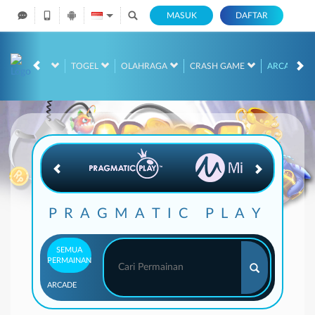
MASUK
DAFTAR
NO
RACE
TOGEL
OLAHRAGA
CRASH GAME
ARCADE
PRAGMATIC PLAY
SEMUA
PERMAINAN
ARCADE