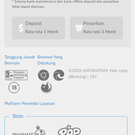
* Selama bank maintenance dan bank offline deposit dan penarikan
tidak dapat diproses
Deposit
Penarikan
Rata-rata 1 Menit
Rata-rata 3 Menit
Tanggung Jawab
Browser Yang
Bermain
Didukung
©2026 MATAHITAM. Hak cipta
dilindungi | 18+
Platform Penyedia Layanan
Slots