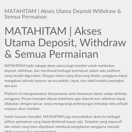
MATAHITAM | Akses Utama Deposit Withdraw &
Semua Permainan
MATAHITAM | Akses
Utama Deposit, Withdraw
& Semua Permainan
MATAHITAM hadir sebagai akses utama bagi member untuk melakukan
deposit, withdraw, dan menikmati berbagai permainan dalam satu platform
yang mudah digunakan. Dengan sistem yang dirancang efisien, pengguna dapat
mengakses seluruh layanan secara praktis, cepat, dan stabil melalui perangkat
apa pun.
Platform ini mengutamakan kenyamanan serta keamanan dalam setiap aktivitas
pengguna. Proses transaksi dibuat sederhana agar deposit dan withdraw dapat
dilakukan dengan lancar, tanpa mengurangi perlindungan terhadap data pribadi
maupun akun member.
Selain layanan transaksi, MATAHITAM juga menyediakan akses ke berbagai
pilihan permainan yang dapat dinikmati kapan saja. Tampilan yang responsif
dan sistem yang terus diperbarui membuat pengalaman pengguna menjadi
lebih nyaman dan menyenangkan.