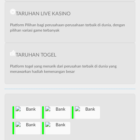
TARUHAN LIVE KASINO
Platform Pilihan bagi perusahaan-perusahaan terbaik di dunia, dengan
pilihan variasi game terbanyak
TARUHAN TOGEL
Platform togel yang menarik dari perusahan terbaik di dunia yang
menawarkan hadiah kemenangan besar