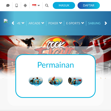
MASUK
DAFTAR
CRASH GAME
ARCADE
POKER
E-SPORTS
SABUNG AYAM
Permainan
i
i
i