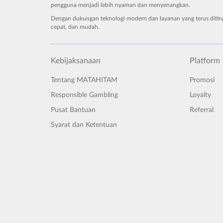
pengguna menjadi lebih nyaman dan menyenangkan.
Dengan dukungan teknologi modern dan layanan yang terus diti
cepat, dan mudah.
Kebijaksanaan
Platform
Tentang MATAHITAM
Promosi
Responsible Gambling
Loyalty
Pusat Bantuan
Referral
Syarat dan Ketentuan