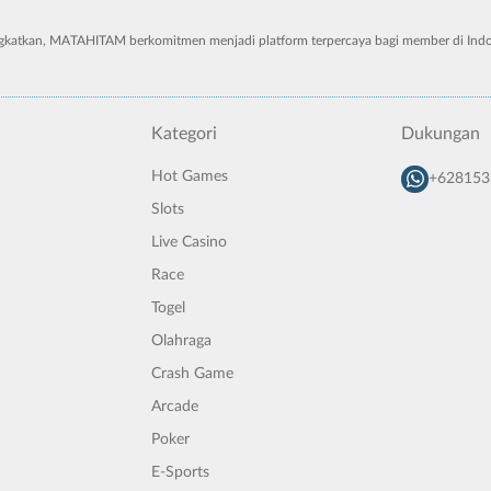
ngkatkan, MATAHITAM berkomitmen menjadi platform terpercaya bagi member di Indo
Kategori
Dukungan
Hot Games
+628153
Slots
Live Casino
Race
Togel
Olahraga
Crash Game
Arcade
Poker
E-Sports