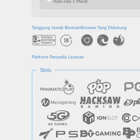
Rata-rata 1 Menit
Tanggung Jawab Bermain
Browser Yang Didukung
Platform Penyedia Layanan
Slots