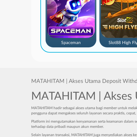
Spaceman
Slot88 High Fl
MATAHITAM | Akses Utama Deposit With
MATAHITAM | Akses 
MATAHITAM hadir sebagai akses utama bagi member untuk melakuk
pengguna dapat mengakses seluruh layanan secara praktis, cepat, 
Platform ini mengutamakan kenyamanan serta keamanan dalam seti
terhadap data pribadi maupun akun member.
Selain layanan transaksi, MATAHITAM juga menyediakan akses ke 