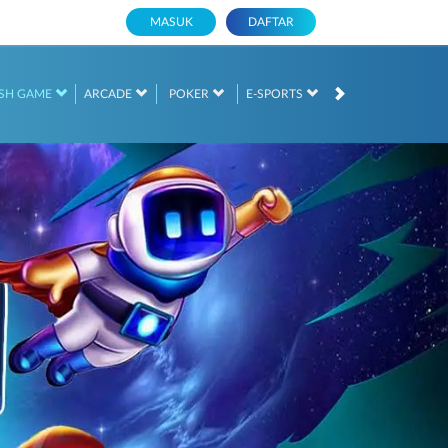
MASUK
DAFTAR
SH GAME
ARCADE
POKER
E-SPORTS
SABUNG AYAM