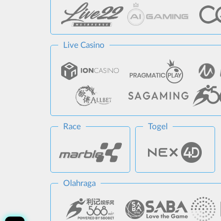
Live Casino
Race
Togel
Olahraga