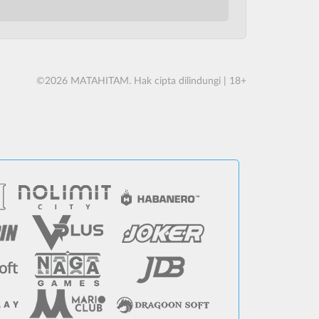
©2026 MATAHITAM. Hak cipta dilindungi | 18+