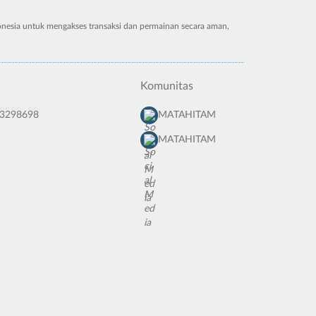
nesia untuk mengakses transaksi dan permainan secara aman,
Komunitas
3298698
MATAHITAM
MATAHITAM