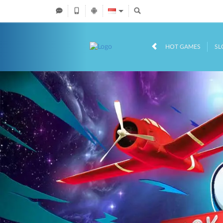
HOT GAMES
SL