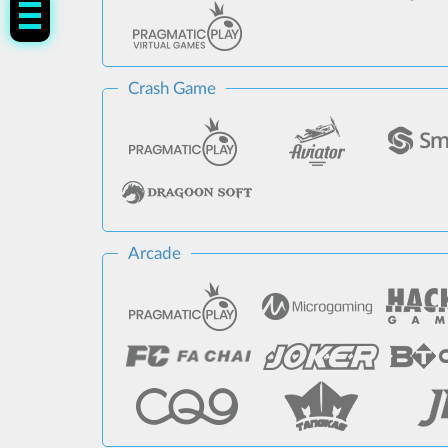
Crash Game
Arcade