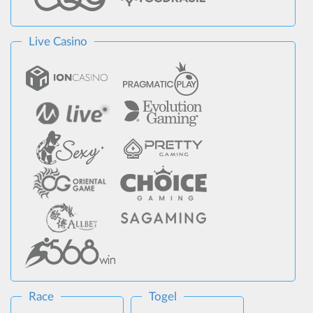
Live Casino
Race
Togel