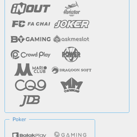
Poker