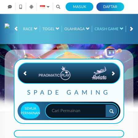
MASUK
DAFTAR
 CASINO
RACE
TOGEL
OLAHRAGA
CRASH GAME
ARC
SPADE GAMING
SEMUA
PERMAINAN