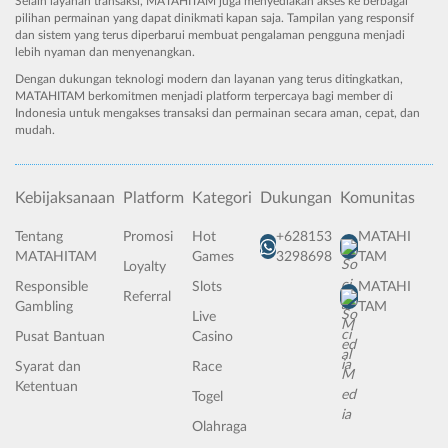
Selain layanan transaksi, MATAHITAM juga menyediakan akses ke berbagai
pilihan permainan yang dapat dinikmati kapan saja. Tampilan yang responsif
dan sistem yang terus diperbarui membuat pengalaman pengguna menjadi
lebih nyaman dan menyenangkan.
Dengan dukungan teknologi modern dan layanan yang terus ditingkatkan,
MATAHITAM berkomitmen menjadi platform terpercaya bagi member di
Indonesia untuk mengakses transaksi dan permainan secara aman, cepat, dan
mudah.
Kebijaksanaan
Platform
Kategori
Dukungan
Komunitas
Tentang
Promosi
Hot
+628153
MATAHI
MATAHITAM
Games
3298698
TAM
Loyalty
Responsible
Slots
MATAHI
Referral
Gambling
TAM
Live
Pusat Bantuan
Casino
Syarat dan
Race
Ketentuan
Togel
Olahraga