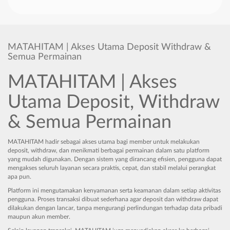
MATAHITAM | Akses Utama Deposit Withdraw &
Semua Permainan
MATAHITAM | Akses
Utama Deposit, Withdraw
& Semua Permainan
MATAHITAM hadir sebagai akses utama bagi member untuk melakukan
deposit, withdraw, dan menikmati berbagai permainan dalam satu platform
yang mudah digunakan. Dengan sistem yang dirancang efisien, pengguna dapat
mengakses seluruh layanan secara praktis, cepat, dan stabil melalui perangkat
apa pun.
Platform ini mengutamakan kenyamanan serta keamanan dalam setiap aktivitas
pengguna. Proses transaksi dibuat sederhana agar deposit dan withdraw dapat
dilakukan dengan lancar, tanpa mengurangi perlindungan terhadap data pribadi
maupun akun member.