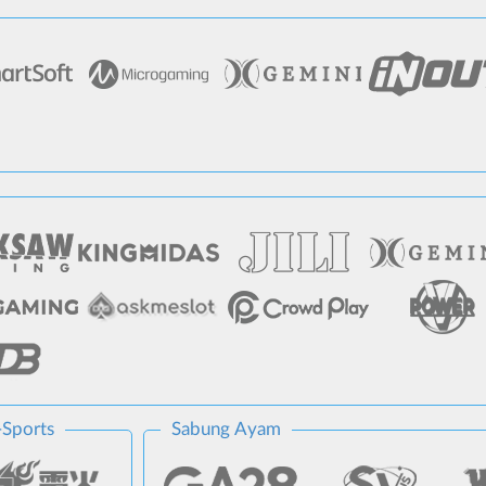
-Sports
Sabung Ayam