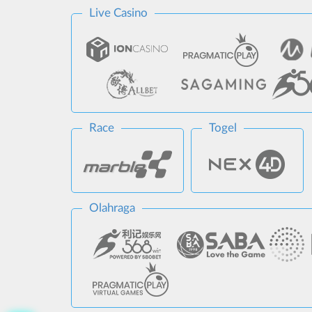
Live Casino
Race
Togel
Olahraga
Tap Me!