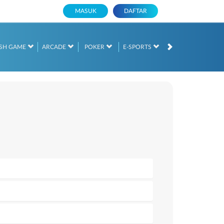
MASUK
DAFTAR
SH GAME
ARCADE
POKER
E-SPORTS
SABUNG AYAM