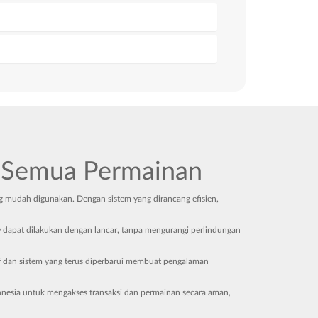
 Semua Permainan
 mudah digunakan. Dengan sistem yang dirancang efisien,
w dapat dilakukan dengan lancar, tanpa mengurangi perlindungan
if dan sistem yang terus diperbarui membuat pengalaman
nesia untuk mengakses transaksi dan permainan secara aman,