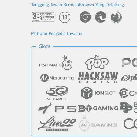
Tanggung Jawab Bermain
Browser Yang Didukung
Platform Penyedia Layanan
Slots