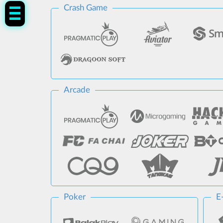
Crash Game
Arcade
Poker
E