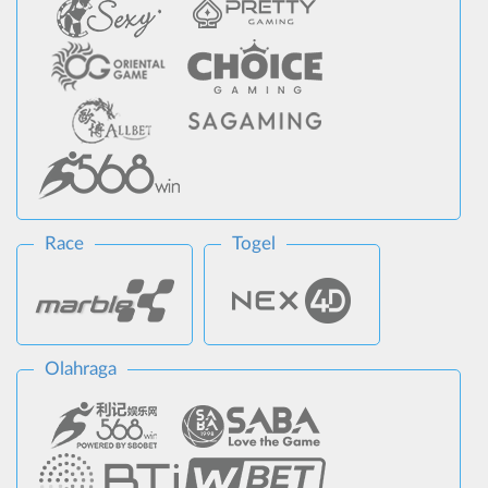
Race
Togel
Olahraga