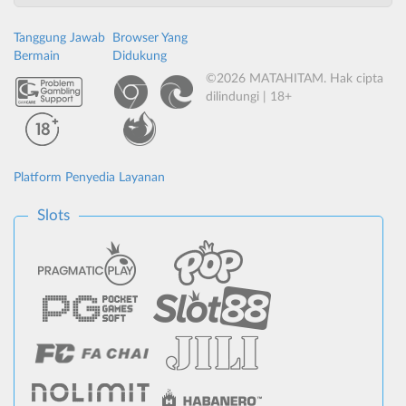
Tanggung Jawab
Browser Yang
Bermain
Didukung
©2026 MATAHITAM. Hak cipta
dilindungi | 18+
Platform Penyedia Layanan
Slots