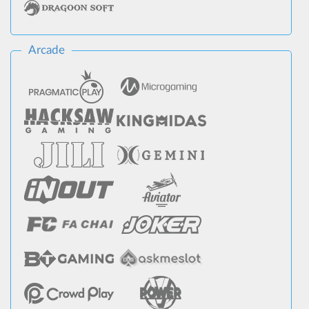
Arcade