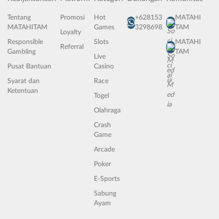
Tentang
Promosi
Hot
+628153
MATAHI
MATAHITAM
Games
3298698
TAM
Loyalty
Responsible
Slots
MATAHI
Referral
Gambling
TAM
Live
Pusat Bantuan
Casino
Syarat dan
Race
Ketentuan
Togel
Olahraga
Crash
Game
Arcade
Poker
E-Sports
Sabung
Ayam