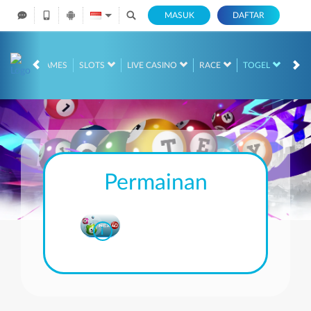
MASUK
DAFTAR
HOT GAMES
SLOTS
LIVE CASINO
RACE
TOGEL
OLA
Permainan
i