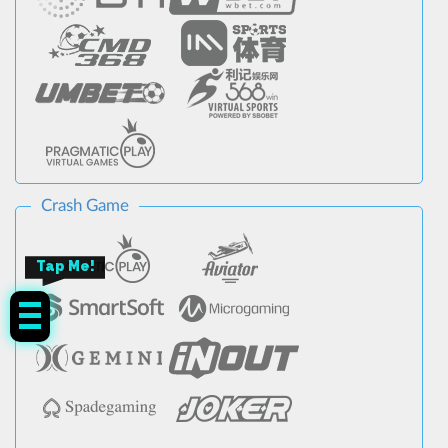
Crash Game
Tap Me!