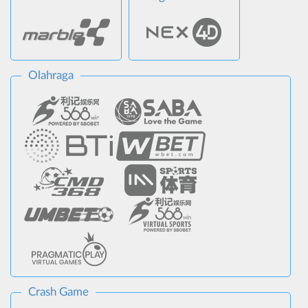
Olahraga
Crash Game