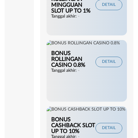
MINGGUAN
DETAIL
SLOT UP TO 1%
Tanggal akhir:
-
BONUS
ROLLINGAN
DETAIL
CASINO 0.8%
Tanggal akhir:
-
BONUS
CASHBACK SLOT
DETAIL
UP TO 10%
Tanggal akhir:
-