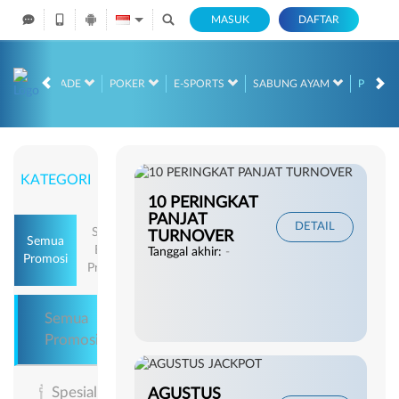
MASUK
DAFTAR
PROMO
ME
ARCADE
POKER
E-SPORTS
SABUNG AYAM
KATEGORI
10 PERINGKAT
PANJAT
DETAIL
Semua
TURNOVER
Semua
Event
Tanggal akhir:
-
Promosi
Provider
Semua
Promosi
Spesial
AGUSTUS