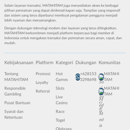
Selain layanan transaksi, MATAHITAM juga menyediakan akses ke berbagai
pilihan permainan yang dapat dinikmati kapan saja. Tampilan yang responsif
dan sistem yang terus diperbarui membuat pengalaman pengguna menjadi
lebih nyaman dan menyenangkan.
Dengan dukungan teknologi modern dan layanan yang terus ditingkatkan,
MATAHITAM berkomitmen menjadi platform terpercaya bagi member di
Indonesia untuk mengakses transaksi dan permainan secara aman, cepat, dan
mudah.
Kebijaksanaan
Platform
Kategori
Dukungan
Komunitas
Tentang
Promosi
Hot
+628153
MATAHI
MATAHITAM
Games
3298698
TAM
Loyalty
Responsible
Slots
MATAHI
Referral
Gambling
TAM
Live
Pusat Bantuan
Casino
Syarat dan
Race
Ketentuan
Togel
Olahraga