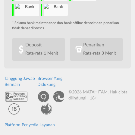
* Selama bank maintenance dan bank offline deposit dan penarikan
tidak dapat diproses
Deposit
Penarikan
Rata-rata 1 Menit
Rata-rata 3 Menit
Tanggung Jawab
Browser Yang
Bermain
Didukung
©2026 MATAHITAM. Hak cipta
dilindungi | 18+
Platform Penyedia Layanan