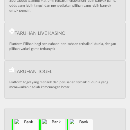
Sportsbook Gaming Platform Terbaik menawarkan lebih banyak game,
odds yang lebih tinggi, dan menyediakan pilihan yang lebih banyak
untuk pemain.
TARUHAN LIVE KASINO
Platform Pilihan bagi perusahaan-perusahaan terbaik di dunia, dengan
pilihan variasi game terbanyak
TARUHAN TOGEL
Platform togel yang menarik dari perusahan terbaik di dunia yang
menawarkan hadiah kemenangan besar