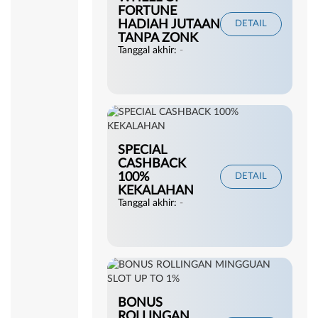
FORTUNE
HADIAH JUTAAN
DETAIL
TANPA ZONK
Tanggal akhir:
-
SPECIAL
CASHBACK
100%
DETAIL
KEKALAHAN
Tanggal akhir:
-
BONUS
ROLLINGAN