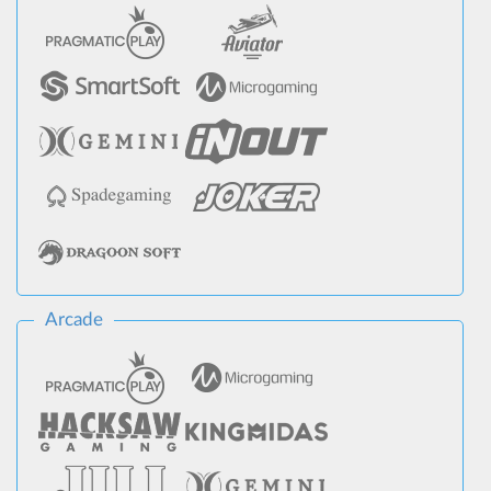
Arcade