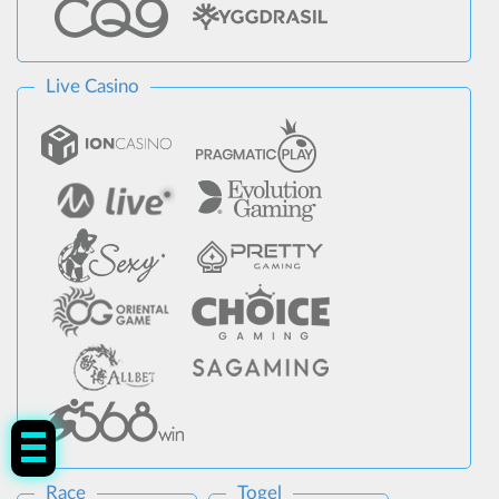
Live Casino
Tap Me!
Race
Togel