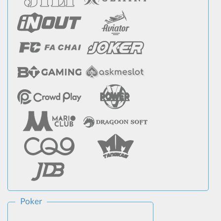
Poker