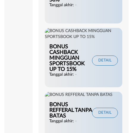
50%
Tanggal akhir:
-
BONUS
CASHBACK
MINGGUAN
DETAIL
SPORTSBOOK
UP TO 15%
Tanggal akhir:
-
BONUS
REFFERAL TANPA
DETAIL
BATAS
Tanggal akhir:
-