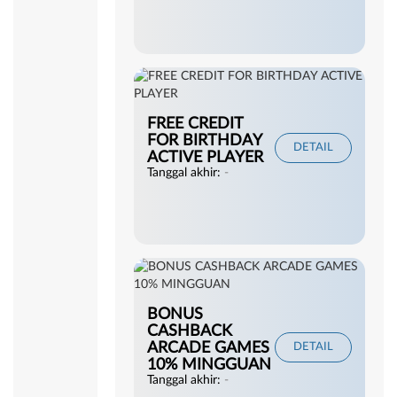
FREE CREDIT
FOR BIRTHDAY
DETAIL
ACTIVE PLAYER
Tanggal akhir:
-
BONUS
CASHBACK
ARCADE GAMES
DETAIL
10% MINGGUAN
Tanggal akhir:
-