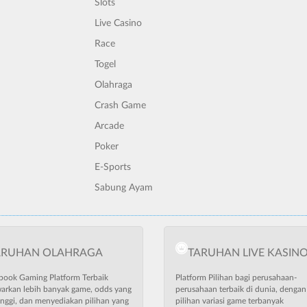
Slots
Live Casino
Race
Togel
Olahraga
Crash Game
Arcade
Poker
E-Sports
Sabung Ayam
ARUHAN OLAHRAGA
TARUHAN LIVE KASIN
book Gaming Platform Terbaik
Platform Pilihan bagi perusahaan-
rkan lebih banyak game, odds yang
perusahaan terbaik di dunia, dengan
tinggi, dan menyediakan pilihan yang
pilihan variasi game terbanyak