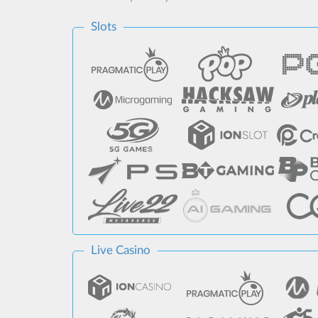
Slots
Live Casino