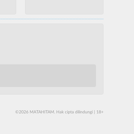
©2026 MATAHITAM. Hak cipta dilindungi | 18+