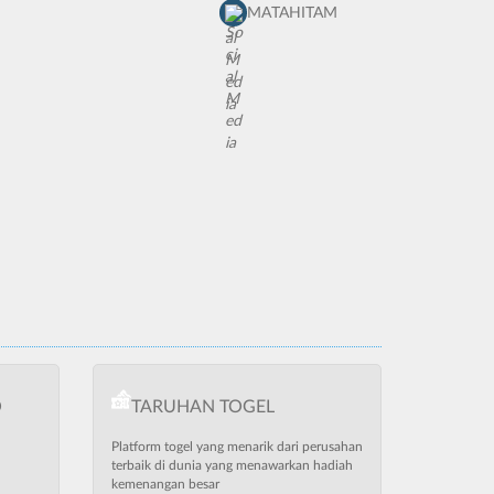
MATAHITAM
O
TARUHAN TOGEL
Platform togel yang menarik dari perusahan
terbaik di dunia yang menawarkan hadiah
kemenangan besar