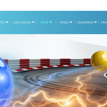
OTS
LIVE CASINO
RACE
TOGEL
OLAHRAGA
CRA