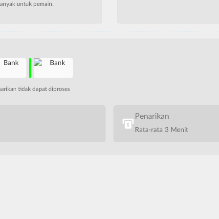
banyak untuk pemain.
arikan tidak dapat diproses
Penarikan
Rata-rata 3 Menit