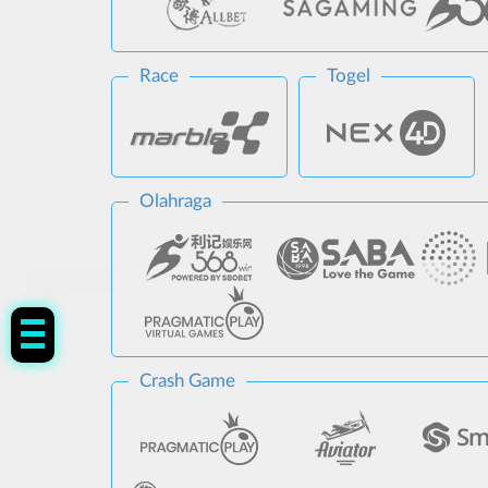
Race
Togel
Olahraga
Tap Me!
Crash Game