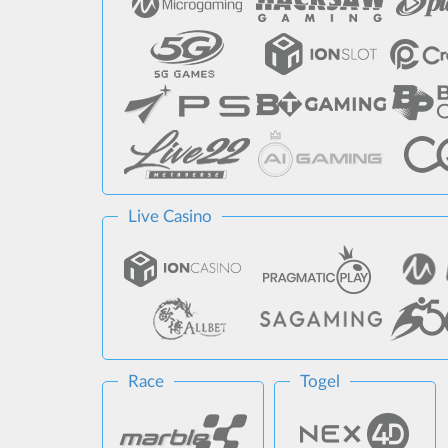
Live Casino
Race
Togel