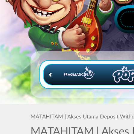
MATAHITAM | Akses Utama Deposit With
MATAHITAM | Akses 