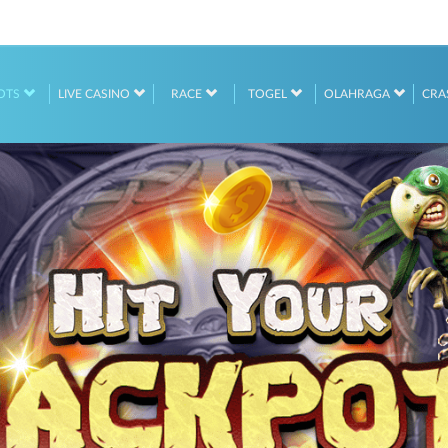
OTS
LIVE CASINO
RACE
TOGEL
OLAHRAGA
CRA