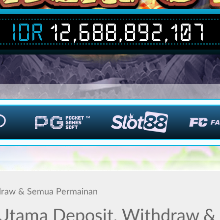
IDR
12,688,901,465
draw & Semua Permainan
Utama Deposit, Withdraw &