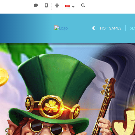
HOT GAMES
SL