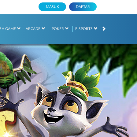
MASUK
DAFTAR
SH GAME
ARCADE
POKER
E-SPORTS
SABUNG AYAM