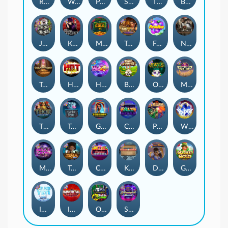
Remember Gulag
Walk of Shame
Poison Eve
Space Donkey
The Rave
Book Of Shadows
Jingle Balls
Karen Maneater
Monkey's Gold xPays
Tomb of Nefertiti
Fruits
Nexus Tombstone RIP
Tomb of Akhenaten
Hot Nudge
Hot 4 Cash
Bonus Bunnies
Owls
Manhattan Goes Wild
Thor: Hammer Time
Tractor Beam
Golden Genie And The Walking Wilds
Coins of Fortune
Pixies vs Pirates
WiXX
Milky Ways
Tesla Jolt
Casino Win Spin
Kitchen Drama: Sushi Mania
Dungeon Quest
Gaelic Gold
Ice Ice Yeti
Immortal Fruits
Outsourced: Slash Game
Starstruck