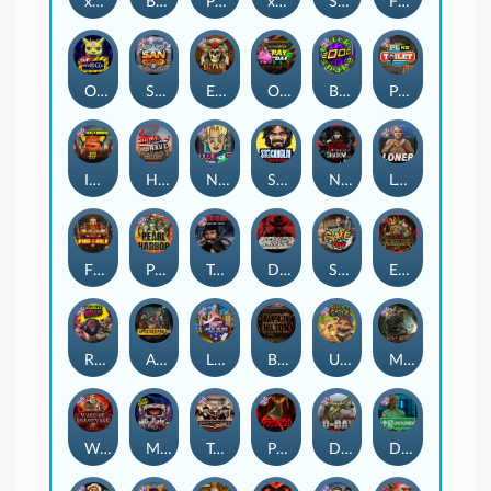
xWays Hoarder 2
Blood & Shadow
Punk Rocker 2
xWays Hoarder xSplit
Serial
Flight Mode
Outsourced
San Quentin xWays
El Pasa Gunfight xNudge
Outsourced: Payday
Brick Snake 2000
Punk Toilet
Infectious 5 xWays
Home of the Brave
Nine To Five
Stockholm Syndrome
Nexus Blood & Shadow
Loner
Fire In The Hole xBomb
Pearl Harbor
True Grit Redemption
Dead, Dead, or Deader
Skate or Die
Evil Goblins xBomb
Roadkill
Apocalypse Super xNudge
Land of the Free
Bangkok Hilton
Ugliest Catch
Misery Mining
Warrior Graveyard xNudge
Munchies
Tombstone No Mercy
Possessed
D Day
Disturbed