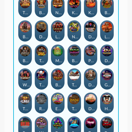
The Border
Bushido Way xNudge
Nexus Fire In The Hole xBomb
Kill Em All
Kiss My Chainsaw
Blood Diamond
Buffalo Hunter
Dead Men Walking
Legion X
Nexus Outsourced
Devil's Crossroad
Little Bighorn
Bounty Hunters xNudge®
Tsar Wars
Mayan Magic Wildfire
Benji Killed in Vegas
Punk Rocker
DJ Psycho
Whacked
The Creepy Carnival
Barbarian Fury
Tombstone
Deadwood xNudge
Gluttony
The Cage
Rock Bottom
East Coast Vs West Coast
True kult
Dragon Tribe
Harlequin Carnival