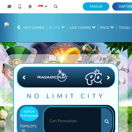
MASUK
DAFTA
IDR
12,687,270,
HOT GAMES
SLOTS
LIVE CASINO
RACE
TOGEL
NO LIMIT CITY
SEMUA
PERMAINAN
TOP
SLOTS
20