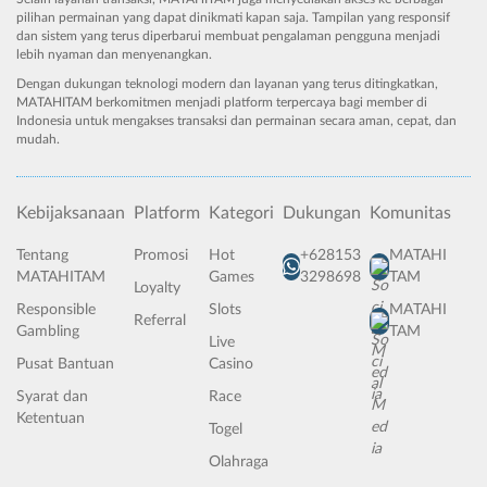
pilihan permainan yang dapat dinikmati kapan saja. Tampilan yang responsif
dan sistem yang terus diperbarui membuat pengalaman pengguna menjadi
lebih nyaman dan menyenangkan.
Dengan dukungan teknologi modern dan layanan yang terus ditingkatkan,
MATAHITAM berkomitmen menjadi platform terpercaya bagi member di
Indonesia untuk mengakses transaksi dan permainan secara aman, cepat, dan
mudah.
Kebijaksanaan
Platform
Kategori
Dukungan
Komunitas
Tentang
Promosi
Hot
+628153
MATAHI
MATAHITAM
Games
3298698
TAM
Loyalty
Responsible
Slots
MATAHI
Referral
Gambling
TAM
Live
Pusat Bantuan
Casino
Syarat dan
Race
Ketentuan
Togel
Olahraga