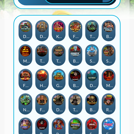
Duck Hunters
Deadwood R.I.P
Kenneth Must Die
Fire in the Hole 3
The Crypt
Brute Force: Alien Onslaught
Mental
Tombstone Slaughter
Tanked
Brute Force
Seamen
San Quentin 2: Death Row
Fire in the Hole 2
Highway to Hell
Gator Hunters
Blood & Shadow 2
Das xBoot
Mental 2
Nexus The Crypt
Folsom Prison
Dead Canary
Tombstone RIP
Beheaded
Road Rage