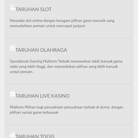
TARUHAN SLOT
Penyedia slot online dengan beragam pilihan game menarik yang
memudahkan pemain untuk mencapai jackpot
TARUHAN OLAHRAGA
Sportsbook Gaming Platform Terbaik menawarkan lebih banyak game,
odds yang lebih tinggi, dan menyediakan pilihan yang lebih banyak
untuk pemain.
TARUHAN LIVE KASINO
Platform Pilihan bagi perusahaan-perusahaan terbaik di dunia, dengan
pilihan variasi game terbanyak
TARUHAN TOGEL