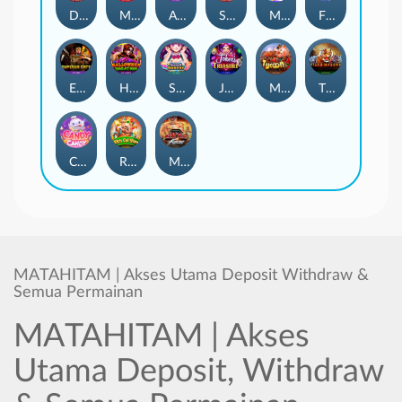
Dragon Wish
Money Mouse
Adventure Iceland
Santa Wild Drop
Moji Mania
Fiery Sevens Exclusive
Emperor Gate
Halloween Vacation
Sweet Bakery
Jokers Treasure
Mr Chu Tycoon
Tiger Warrior
Candy Candy
Rich Caishen
Muay Thai Fighter
MATAHITAM | Akses Utama Deposit Withdraw &
Semua Permainan
MATAHITAM | Akses
Utama Deposit, Withdraw