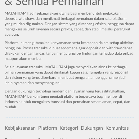
& Semua Permainan
MATAHITAM hadir sebagai akses utama bagi member untuk melakukan
deposit, withdraw, dan menikmati berbagai permainan dalam satu platform
yang mudah digunakan. Dengan sistem yang dirancang efisien, pengguna dapat
mengakses seluruh layanan secara praktis, cepat, dan stabil melalui perangkat
apa pun.
Platform ini mengutamakan kenyamanan serta keamanan dalam setiap aktivitas
pengguna. Proses transaksi dibuat sederhana agar deposit dan withdraw dapat
dilakukan dengan lancar, tanpa mengurangi perlindungan terhadap data pribadi
maupun akun member.
Selain layanan transaksi, MATAHITAM juga menyediakan akses ke berbagai
pilihan permainan yang dapat dinikmati kapan saja. Tampilan yang responsif
dan sistem yang terus diperbarui membuat pengalaman pengguna menjadi
lebih nyaman dan menyenangkan.
Dengan dukungan teknologi modern dan layanan yang terus ditingkatkan,
MATAHITAM berkomitmen menjadi platform terpercaya bagi member di
Indonesia untuk mengakses transaksi dan permainan secara aman, cepat, dan
mudah.
Kebijaksanaan
Platform
Kategori
Dukungan
Komunitas