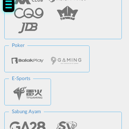
Poker
E-Sports
Sabung Ayam