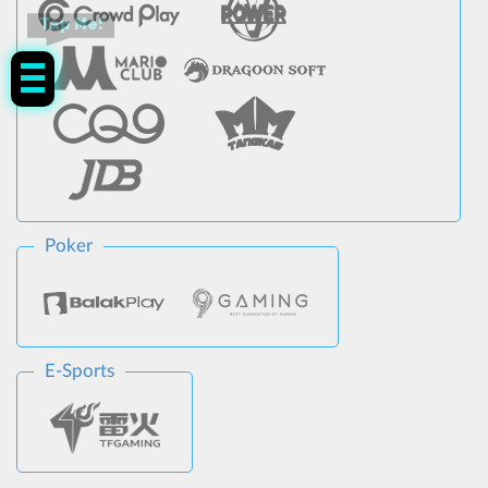
Poker
E-Sports