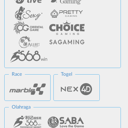
Race
Togel
Olahraga