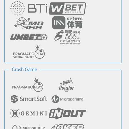
Crash Game