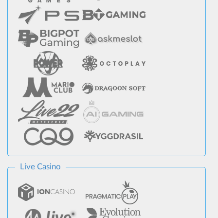
Live Casino