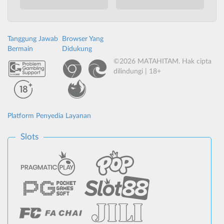
Tanggung Jawab
Browser Yang
Bermain
Didukung
©2026 MATAHITAM. Hak cipta
dilindungi | 18+
Platform Penyedia Layanan
Slots